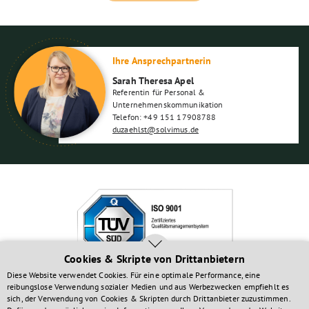
Bitte lasse dieses Feld leer.
Ihre Ansprechpartnerin
Sarah Theresa Apel
Referentin für Personal &
Unternehmenskommunikation
Telefon: +49 151 17908788
duzaehlst@solvimus.de
Cookies & Skripte von Drittanbietern
Diese Website verwendet Cookies. Für eine optimale Performance, eine
reibungslose Verwendung sozialer Medien und aus Werbezwecken empfiehlt es
Investitionen gefördert durch:
sich, der Verwendung von Cookies & Skripten durch Drittanbieter zuzustimmen.